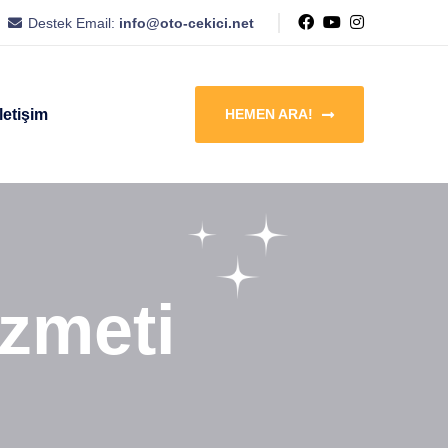
Destek Email:
info@oto-cekici.net
İletişim
HEMEN ARA!
izmeti