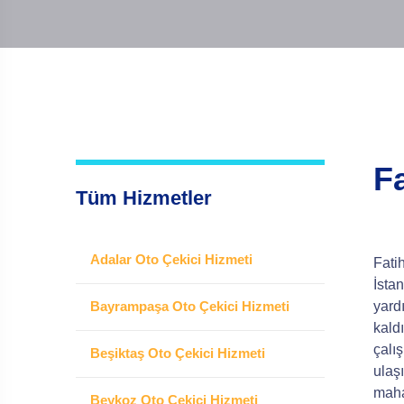
F
Tüm Hizmetler
Adalar Oto Çekici Hizmeti
Fatih
İsta
Bayrampaşa Oto Çekici Hizmeti
yard
kald
çalı
Beşiktaş Oto Çekici Hizmeti
ulaşı
maha
Beykoz Oto Çekici Hizmeti