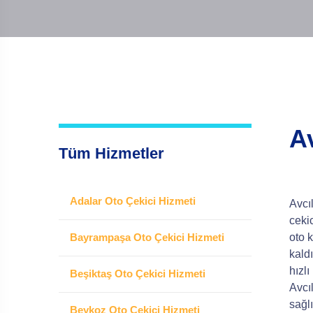
A
Tüm Hizmetler
Adalar Oto Çekici Hizmeti
Avcıl
ceki
Bayrampaşa Oto Çekici Hizmeti
oto 
kald
hızlı
Beşiktaş Oto Çekici Hizmeti
Avcı
sağl
Beykoz Oto Çekici Hizmeti